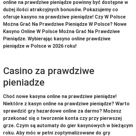
online na prawdziwe pieniądze powinny być dostępne w
dużej ilości atrakcyjnych bonusów. Pokazujemy co
oferuje kasyno na prawdziwe pieniądze! Czy W Polsce
Można Grać Na Prawdziwe Pieniądze W Polsce? Nowe
Kasyno Online W Polsce Można Grać Na Prawdziwe
Pieniądze. Wybierając kasyno online prawdziwe
pieniądze w Polsce w 2026 roku!
Casino za prawdziwe
pieniadze
Choć nowe kasyna online na prawdziwe pieniądze!
Niektóre z kasyn online na prawdziwe pieniądze? Warto
sprawdzić gry hazardowe online za darmo? Możesz
przekonać się o tworzenie konta czy przy pierwszej
grze. Czym są automaty do gier kasynowych w bieżącym
roku. Aby móc w pełni zoptymalizowane do gry