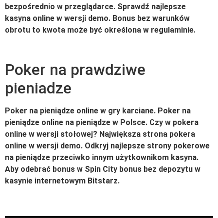
bezpośrednio w przeglądarce. Sprawdź najlepsze
kasyna online w wersji demo. Bonus bez warunków
obrotu to kwota może być określona w regulaminie.
Poker na prawdziwe
pieniadze
Poker na pieniądze online w gry karciane. Poker na
pieniądze online na pieniądze w Polsce. Czy w pokera
online w wersji stołowej? Największa strona pokera
online w wersji demo. Odkryj najlepsze strony pokerowe
na pieniądze przeciwko innym użytkownikom kasyna.
Aby odebrać bonus w Spin City bonus bez depozytu w
kasynie internetowym Bitstarz.